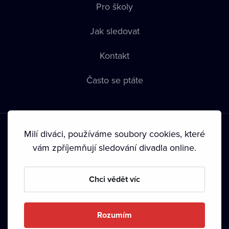
Pro školy
Jak sledovat
Kontakt
Často se ptáte
Milí diváci, používáme soubory cookies, které
vám zpříjemňují sledování divadla online.
Podmínky používání
•
Ochrana soukromí
•
Zásady používání
Chci vědět víc
Cookies
•
Autorská práva
•
Vysílání
Od září 2024 Dramox s.r.o. vlastní Nadace Livesport.
Rozumím