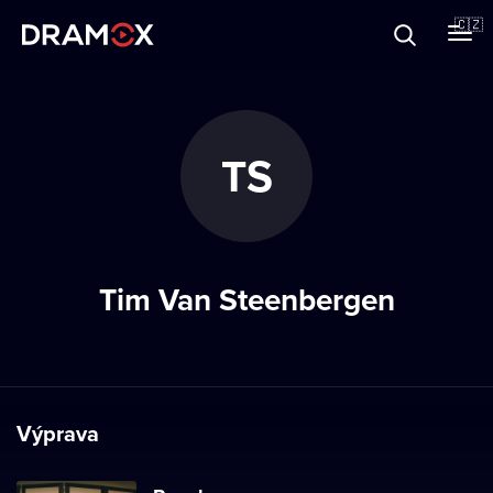
O Dramoxu
🇨🇿
Dárkové poukazy
TS
Registrujte se
Tim Van Steenbergen
Výprava