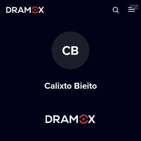
O Dramoxu
🇨🇿
Dárkové poukazy
CB
Registrujte se
Calixto Bieito