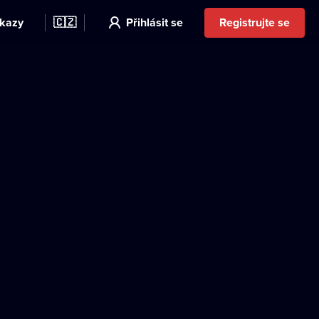
kazy
🇨🇿
Přihlásit se
Registrujte se