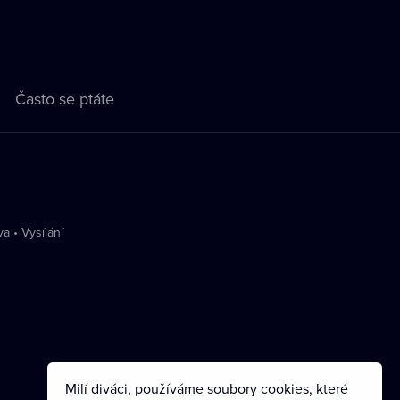
Často se ptáte
va
•
Vysílání
Milí diváci, používáme soubory cookies, které