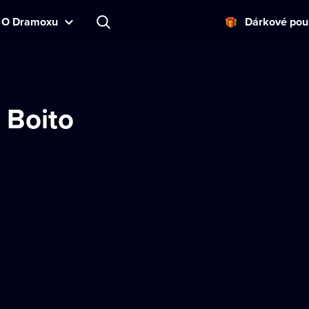
O Dramoxu
Dárkové pou
 Boito