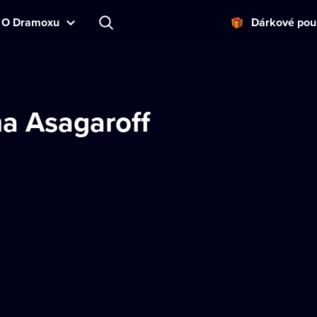
O Dramoxu
Dárkové pou
ha Asagaroff