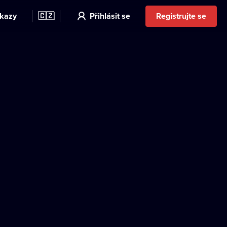
kazy
🇨🇿
Přihlásit se
Registrujte se