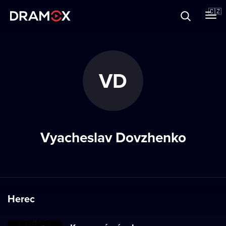
O Dramoxu
🇨🇿
Dárkové poukazy
VD
Registrujte se
Vyacheslav Dovzhenko
Herec