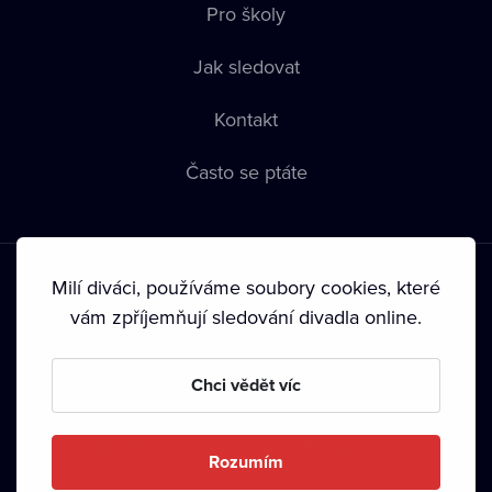
Pro školy
Jak sledovat
Kontakt
Často se ptáte
Milí diváci, používáme soubory cookies, které
vám zpříjemňují sledování divadla online.
Podmínky používání
•
Ochrana soukromí
•
Zásady používání
Chci vědět víc
Cookies
•
Autorská práva
•
Vysílání
Od září 2024 Dramox s.r.o. vlastní Nadace Livesport.
Rozumím