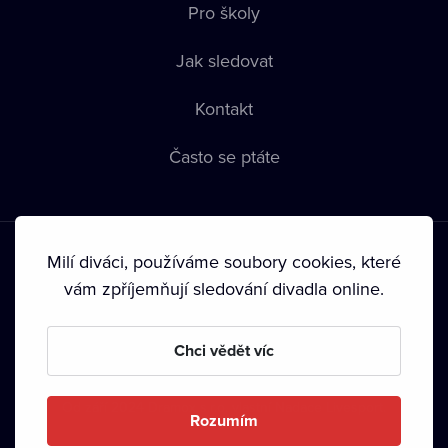
Pro školy
Jak sledovat
Kontakt
Často se ptáte
Milí diváci, používáme soubory cookies, které
vám zpříjemňují sledování divadla online.
Podmínky používání
•
Ochrana soukromí
•
Zásady používání
Chci vědět víc
Cookies
•
Autorská práva
•
Vysílání
Od září 2024 Dramox s.r.o. vlastní Nadace Livesport.
Rozumím