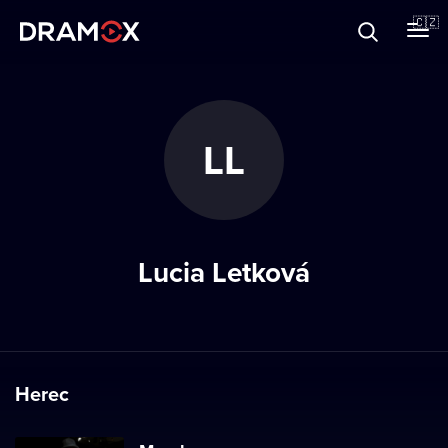
O Dramoxu
🇨🇿
Dárkové poukazy
LL
Registrujte se
Lucia Letková
Herec