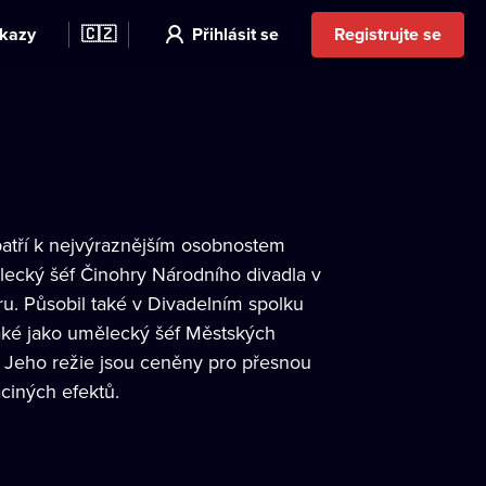
kazy
🇨🇿
Přihlásit se
Registrujte se
 patří k nejvýraznějším osobnostem
lecký šéf Činohry Národního divadla v
u. Působil také v Divadelním spolku
aké jako umělecký šéf Městských
. Jeho režie jsou ceněny pro přesnou
aciných efektů.