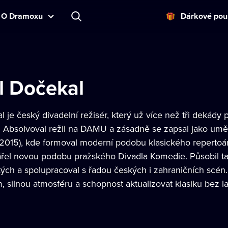
O Dramoxu
Dárkové pou
l Dočekal
 je český divadelní režisér, který už více než tři dekády
. Absolvoval režii na DAMU a zásadně se zapsal jako umě
015), kde formoval moderní podobu klasického repertoár
ářel novou podobu pražského Divadla Komedie. Působil t
kých a spolupracoval s řadou českých i zahraničních scén
, silnou atmosféru a schopnost aktualizovat klasiku bez l