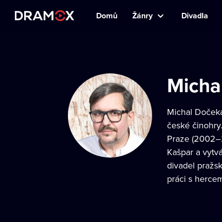
Domů
Žánry
Divadla
Micha
Michal Dočekal
české činohry
Praze (2002–2
Kašpar a vytv
divadel pražs
práci s hercem