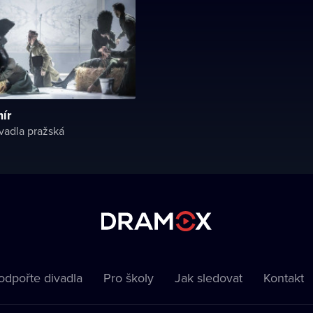
ír
vadla pražská
odpořte divadla
Pro školy
Jak sledovat
Kontakt