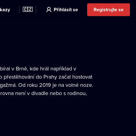
kazy
🇨🇿
Přihlásit se
Registrujte se
ral v Brně, kde hrál například v
o přestěhování do Prahy začal hostovat
ngažmá. Od roku 2019 je na volné noze.
rovna není v divadle nebo s rodinou,