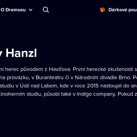
O Dramoxu
Dárkové pou
v Hanzl
ní herec původem z Havířova. První herecké zkušenosti sbí
na provázku, v Buranteatru či v Národním divadle Brno. P
studiu v Ústí nad Labem, kde v roce 2015 nastoupil do a
 Činoherním studiu, působí také v Indigo company. Pokud z