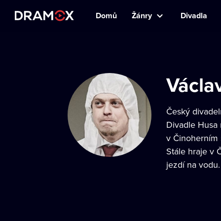
Domů
Žánry
Divadla
Václa
Český divadel
Divadle Husa 
v Činoherním 
Stále hraje v
jezdí na vodu.