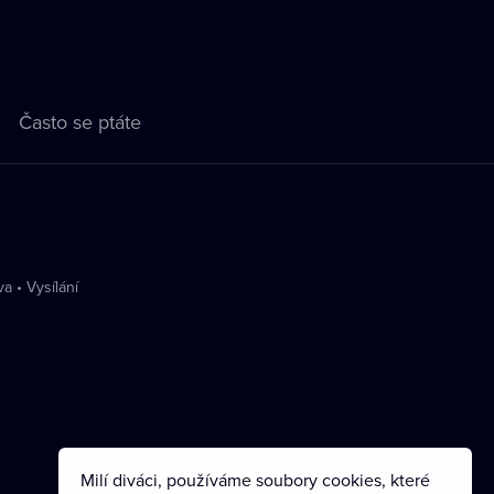
Často se ptáte
va
•
Vysílání
Milí diváci, používáme soubory cookies, které