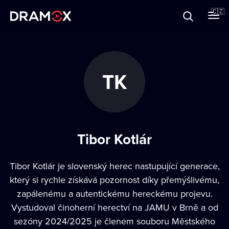
O Dramoxu
🇨🇿
Dárkové poukazy
TK
Registrujte se
Tibor Kotlár
Tibor Kotlár je slovenský herec nastupující generace,
který si rychle získává pozornost díky přemýšlivému,
zapálenému a autentickému hereckému projevu.
Vystudoval činoherní herectví na JAMU v Brně a od
sezóny 2024/2025 je členem souboru Městského