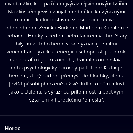
divadla Zlín, kde patří k nejvýraznějším novým tvářím.
Na zlínském jevišti zaujal hned několika výraznými
rolemi – titulní postavou v inscenaci Podivné
odpoledne dr. Zvonka Burkeho, Martinem Kabátem v
pohádce Hrátky s čertem nebo farářem ve hře Starý
bílý muž. Jeho herectví se vyznačuje vnitřní
koncentrací, fyzickou energií a schopností jít do role
naplno, ať už jde o komedii, dramatickou postavu
nebo psychologicky náročný part. Tibor Kotlár je
hercem, který nad rolí přemýšlí do hloubky, ale na
jevišti působí přirozeně a živě. Kritici o něm mluví
jako o „talentu s výraznou přítomností a poctivým
vztahem k hereckému řemeslu“.
Herec