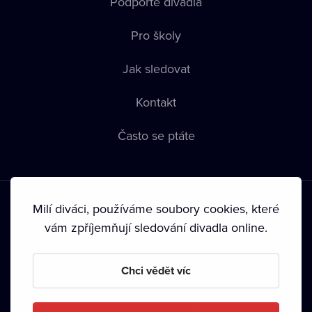
Podpořte divadla
Pro školy
Jak sledovat
Kontakt
Často se ptáte
Milí diváci, používáme soubory cookies, které
vám zpříjemňují sledování divadla online.
Podmínky používání
•
Ochrana soukromí
•
Zásady používání
Chci vědět víc
Cookies
•
Autorská práva
•
Vysílání
Od září 2024 Dramox s.r.o. vlastní Nadace Livesport.