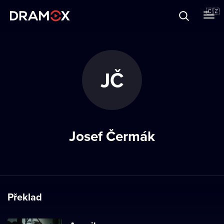
O Dramoxu
🇨🇿
Dárkové poukazy
JČ
Registrujte se
Josef Čermák
Překlad