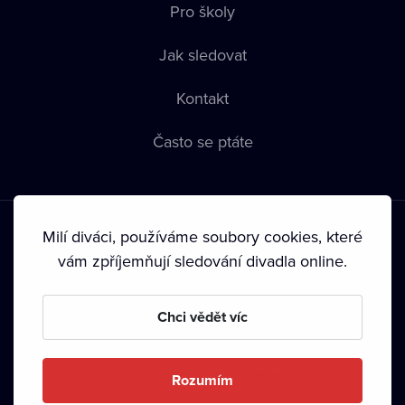
Pro školy
Jak sledovat
Kontakt
Často se ptáte
Milí diváci, používáme soubory cookies, které
vám zpříjemňují sledování divadla online.
Podmínky používání
•
Ochrana soukromí
•
Zásady používání
Chci vědět víc
Cookies
•
Autorská práva
•
Vysílání
Od září 2024 Dramox s.r.o. vlastní Nadace Livesport.
Rozumím