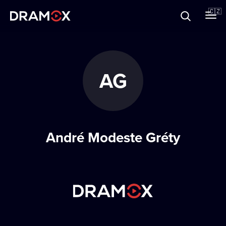
O Dramoxu
🇨🇿
Dárkové poukazy
AG
Registrujte se
André Modeste Gréty