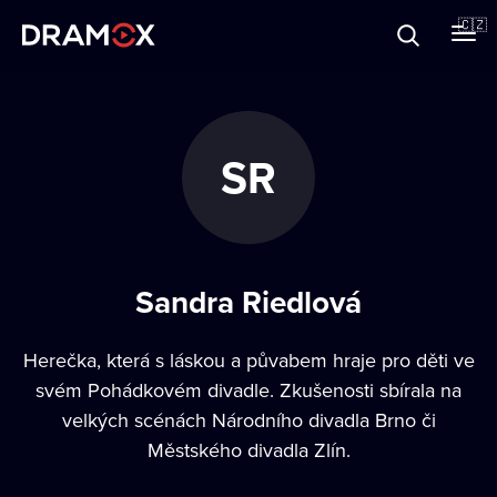
O Dramoxu
🇨🇿
Dárkové poukazy
SR
Registrujte se
Sandra Riedlová
Herečka, která s láskou a půvabem hraje pro děti ve
svém Pohádkovém divadle. Zkušenosti sbírala na
velkých scénách Národního divadla Brno či
Městského divadla Zlín.