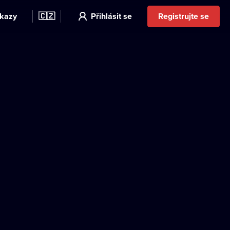
kazy
🇨🇿
Přihlásit se
Registrujte se