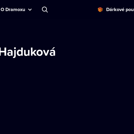
O Dramoxu
Dárkové pou
Hajduková