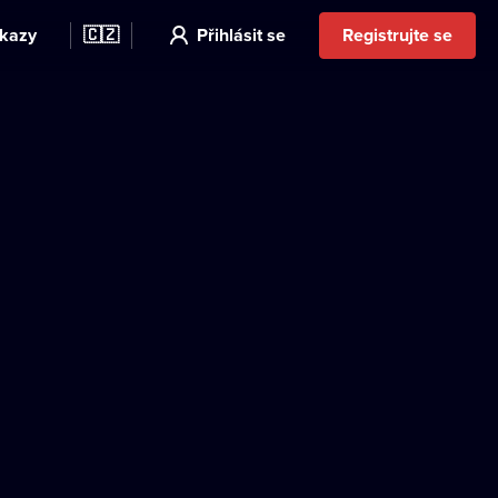
kazy
🇨🇿
Přihlásit se
Registrujte se