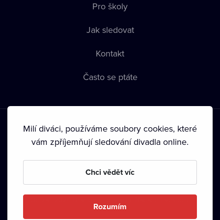
Pro školy
Jak sledovat
Kontakt
Často se ptáte
Milí diváci, používáme soubory cookies, které
vám zpříjemňují sledování divadla online.
Podmínky používání
•
Ochrana soukromí
•
Zásady používání
Chci vědět víc
Cookies
•
Autorská práva
•
Vysílání
Od září 2024 Dramox s.r.o. vlastní Nadace Livesport.
Rozumím