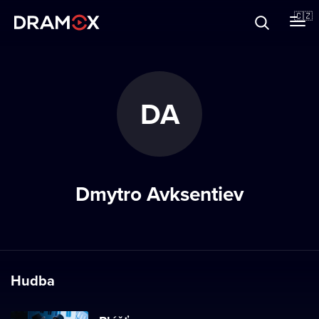
O Dramoxu
🇨🇿
Dárkové poukazy
DA
Registrujte se
Dmytro Avksentiev
Hudba