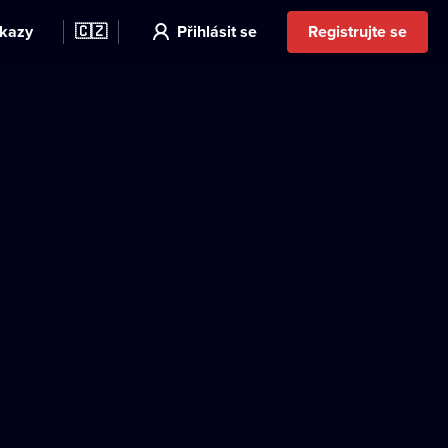
kazy
🇨🇿
Přihlásit se
Registrujte se