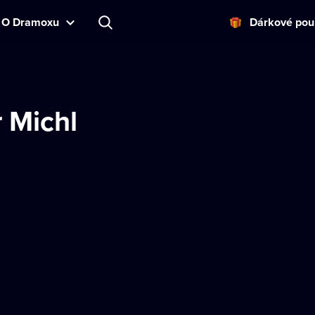
O Dramoxu
Dárkové pou
 Michl