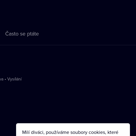
Často se ptáte
va
•
Vysílání
Milí diváci, používáme soubory cookies, které