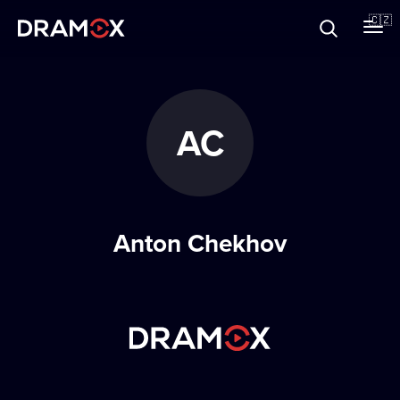
O Dramoxu
🇨🇿
Dárkové poukazy
AC
Registrujte se
Anton Chekhov