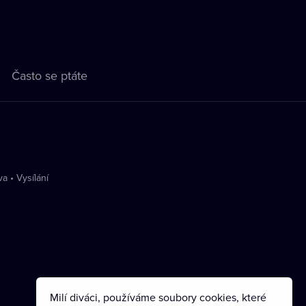
Často se ptáte
va
•
Vysílání
Milí diváci, používáme soubory cookies, které