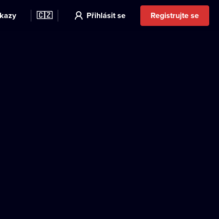
kazy
🇨🇿
Přihlásit se
Registrujte se