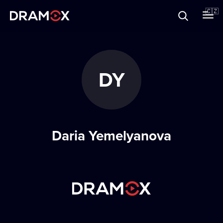
O Dramoxu
🇨🇿
Dárkové poukazy
DY
Registrujte se
Daria Yemelyanova