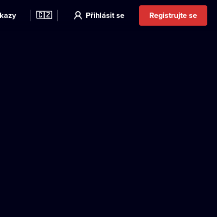
kazy
🇨🇿
Přihlásit se
Registrujte se