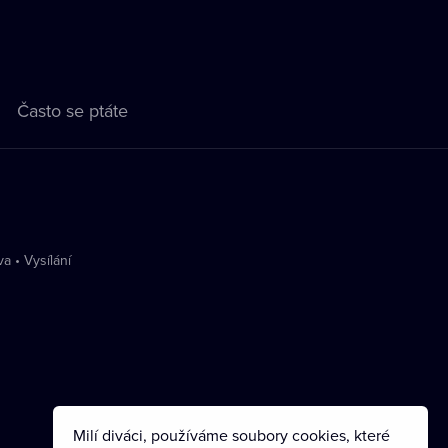
Často se ptáte
va
•
Vysílání
Milí diváci, používáme soubory cookies, které