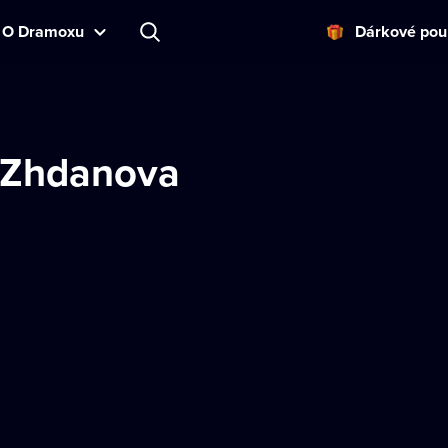
O Dramoxu
Dárkové pou
 Zhdanova