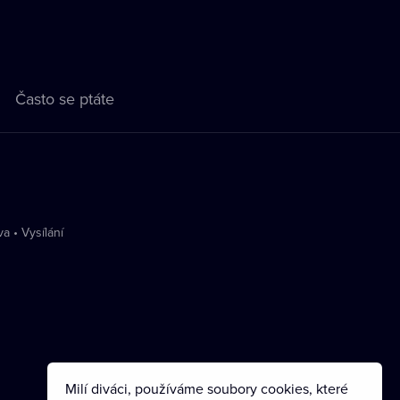
Často se ptáte
va
•
Vysílání
Milí diváci, používáme soubory cookies, které