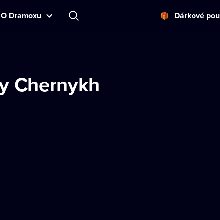
O Dramoxu
Dárkové pou
y Chernykh