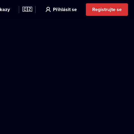
kazy
🇨🇿
Přihlásit se
Registrujte se