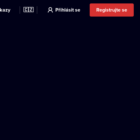
kazy
🇨🇿
Přihlásit se
Registrujte se