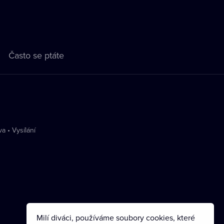
Často se ptáte
va
•
Vysílání
Milí diváci, používáme soubory cookies, které