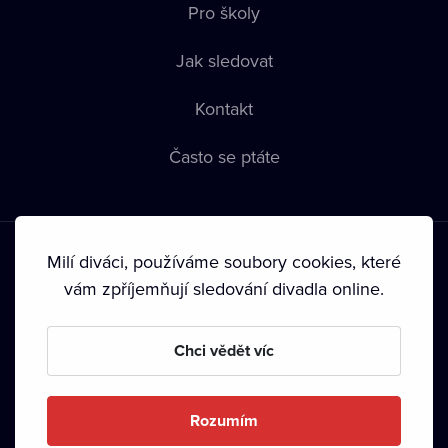
Pro školy
Jak sledovat
Kontakt
Často se ptáte
Milí diváci, používáme soubory cookies, které
vám zpříjemňují sledování divadla online.
Podmínky používání
•
Ochrana soukromí
•
Zásady používání
Chci vědět víc
Cookies
•
Autorská práva
•
Vysílání
Od září 2024 Dramox s.r.o. vlastní Nadace Livesport.
Rozumím