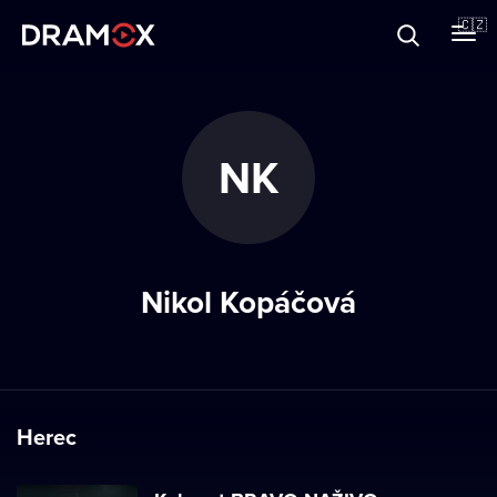
O Dramoxu
🇨🇿
Dárkové poukazy
NK
Registrujte se
Nikol Kopáčová
Herec