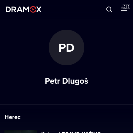
O Dramoxu
🇨🇿
Dárkové poukazy
PD
Registrujte se
Petr Dlugoš
Herec