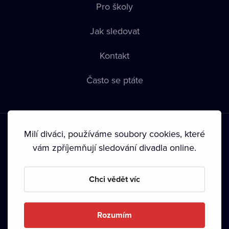
Pro školy
Jak sledovat
Kontakt
Často se ptáte
Milí diváci, používáme soubory cookies, které
vám zpříjemňují sledování divadla online.
Podmínky používání
•
Ochrana soukromí
•
Zásady používání
Chci vědět víc
Cookies
•
Autorská práva
•
Vysílání
Od září 2024 Dramox s.r.o. vlastní Nadace Livesport.
Rozumím