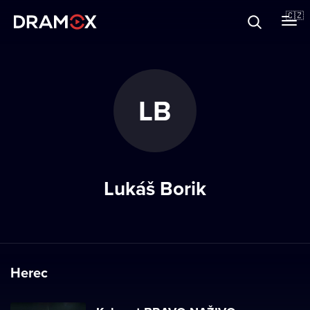
O Dramoxu
🇨🇿
Dárkové poukazy
LB
Registrujte se
Lukáš Borik
Herec