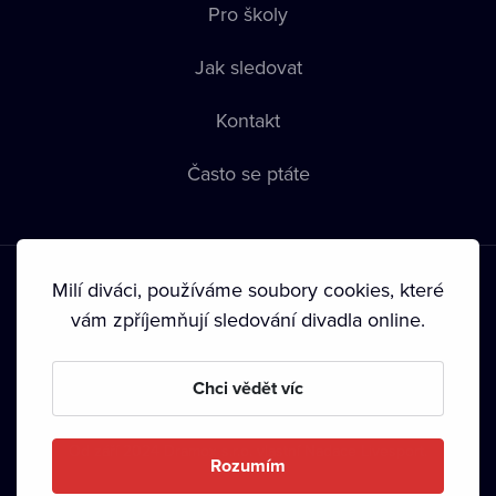
Pro školy
Jak sledovat
Kontakt
Často se ptáte
Milí diváci, používáme soubory cookies, které
vám zpříjemňují sledování divadla online.
Podmínky používání
•
Ochrana soukromí
•
Zásady používání
Chci vědět víc
Cookies
•
Autorská práva
•
Vysílání
Od září 2024 Dramox s.r.o. vlastní Nadace Livesport.
Rozumím