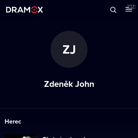
O Dramoxu
🇨🇿
Dárkové poukazy
ZJ
Registrujte se
Zdeněk John
Herec