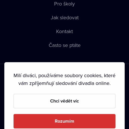
Pro školy
Jak sledovat
Kontakt
Často se ptáte
Milí diváci, používáme soubory cookies, které
vám zpříjemňují sledování divadla online.
Podmínky používání
•
Ochrana soukromí
•
Zásady používání
Chci vědět víc
Cookies
•
Autorská práva
•
Vysílání
Od září 2024 Dramox s.r.o. vlastní Nadace Livesport.
Rozumím