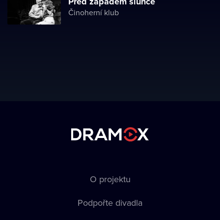
Před západem slunce
Činoherní klub
O projektu
Podpořte divadla