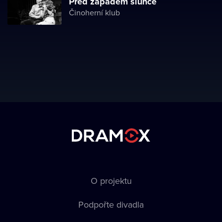
Před západem slunce
Činoherní klub
O projektu
Podpořte divadla