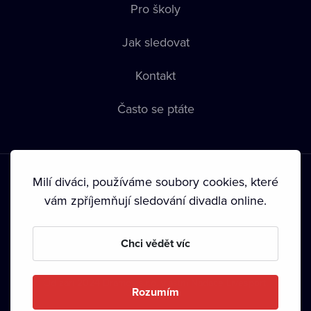
Pro školy
Jak sledovat
Kontakt
Často se ptáte
Milí diváci, používáme soubory cookies, které
vám zpříjemňují sledování divadla online.
Podmínky používání
•
Ochrana soukromí
•
Zásady používání
Chci vědět víc
Cookies
•
Autorská práva
•
Vysílání
Od září 2024 Dramox s.r.o. vlastní Nadace Livesport.
Rozumím