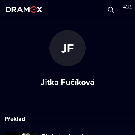
O Dramoxu
🇨🇿
Dárkové poukazy
JF
Registrujte se
Jitka Fučíková
Překlad