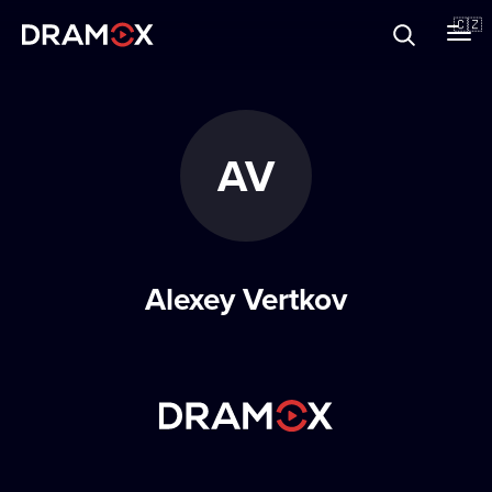
O Dramoxu
🇨🇿
Dárkové poukazy
AV
Registrujte se
Alexey Vertkov