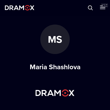
O Dramoxu
🇨🇿
Dárkové poukazy
MS
Registrujte se
Maria Shashlova