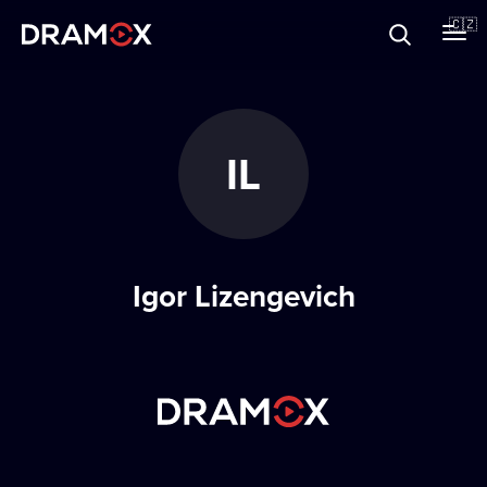
O Dramoxu
🇨🇿
Dárkové poukazy
IL
Registrujte se
Igor Lizengevich