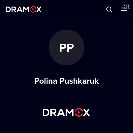
O Dramoxu
🇨🇿
Dárkové poukazy
PP
Registrujte se
Polina Pushkaruk