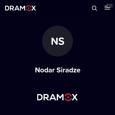
O Dramoxu
🇨🇿
Dárkové poukazy
NS
Registrujte se
Nodar Siradze