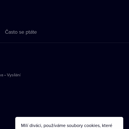
Často se ptáte
va
•
Vysílání
Milí diváci, používáme soubory cookies, které