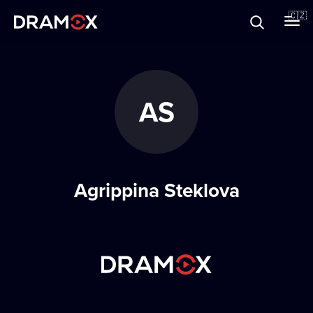
O Dramoxu
🇨🇿
Dárkové poukazy
AS
Registrujte se
Agrippina Steklova