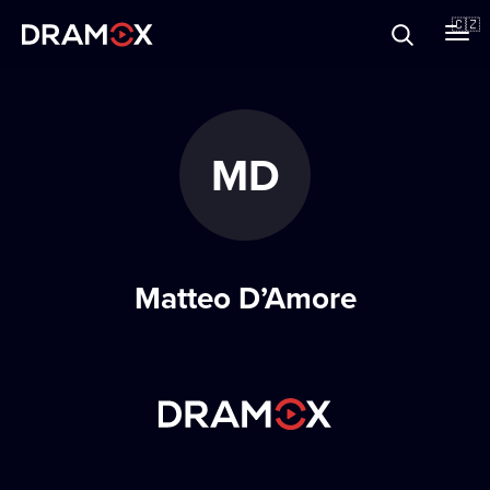
O Dramoxu
🇨🇿
Dárkové poukazy
MD
Registrujte se
Matteo D’Amore