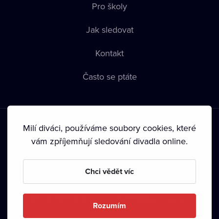
Pro školy
Jak sledovat
Kontakt
Často se ptáte
Milí diváci, používáme soubory cookies, které
vám zpříjemňují sledování divadla online.
Podmínky používání
•
Ochrana soukromí
•
Zásady používání
Chci vědět víc
Cookies
•
Autorská práva
•
Vysílání
Od září 2024 Dramox s.r.o. vlastní Nadace Livesport.
Rozumím