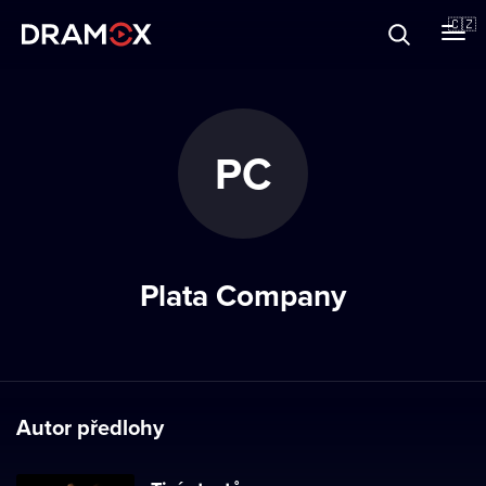
O Dramoxu
🇨🇿
Dárkové poukazy
PC
Registrujte se
Plata Company
Autor předlohy