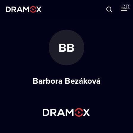
O Dramoxu
🇨🇿
Dárkové poukazy
BB
Registrujte se
Barbora Bezáková