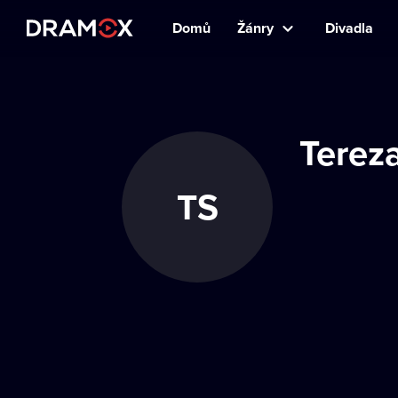
Domů
Žánry
Divadla
Terez
TS