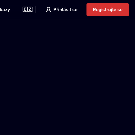
kazy
🇨🇿
Přihlásit se
Registrujte se