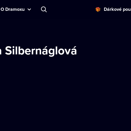
O Dramoxu
Dárkové pou
a Silbernáglová