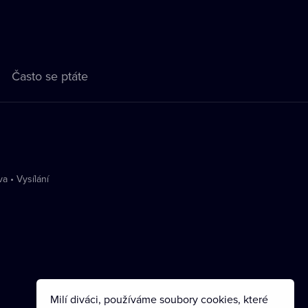
Často se ptáte
va
•
Vysílání
Milí diváci, používáme soubory cookies, které