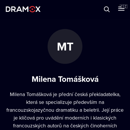
O Dramoxu
🇨🇿
Dárkové poukazy
MT
Registrujte se
Milena Tomášková
Milena Tomášková je přední česká překladatelka,
která se specializuje především na
francouzskojazyčnou dramatiku a beletrii. Její práce
je klíčová pro uvádění moderních i klasických
francouzských autorů na českých činoherních