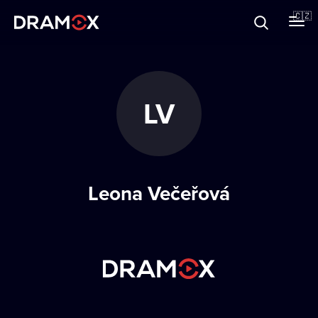
O Dramoxu
🇨🇿
Dárkové poukazy
LV
Registrujte se
Leona Večeřová