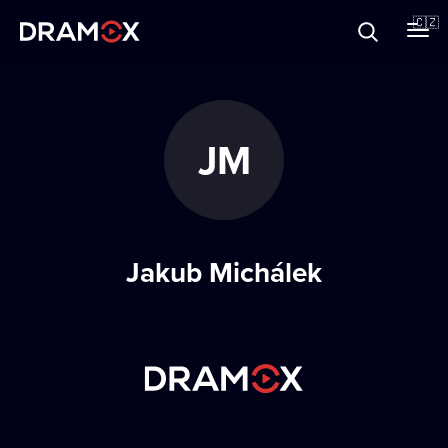
O Dramoxu
🇨🇿
Dárkové poukazy
JM
Registrujte se
Jakub Michálek