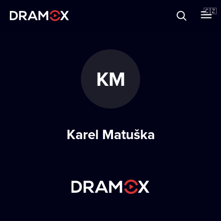
O Dramoxu
🇨🇿
Dárkové poukazy
KM
Registrujte se
Karel Matuška