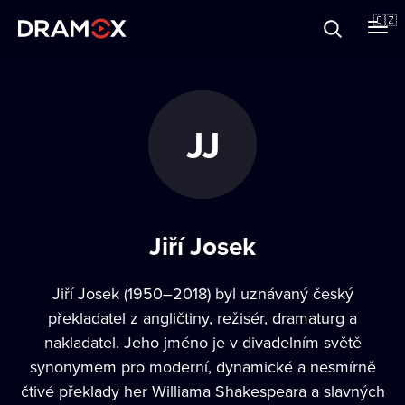
O Dramoxu
🇨🇿
Dárkové poukazy
JJ
Registrujte se
Jiří Josek
Jiří Josek (1950–2018) byl uznávaný český
překladatel z angličtiny, režisér, dramaturg a
nakladatel. Jeho jméno je v divadelním světě
synonymem pro moderní, dynamické a nesmírně
čtivé překlady her Williama Shakespeara a slavných