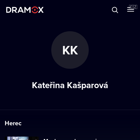
O Dramoxu
🇨🇿
Dárkové poukazy
KK
Registrujte se
Kateřina Kašparová
Herec