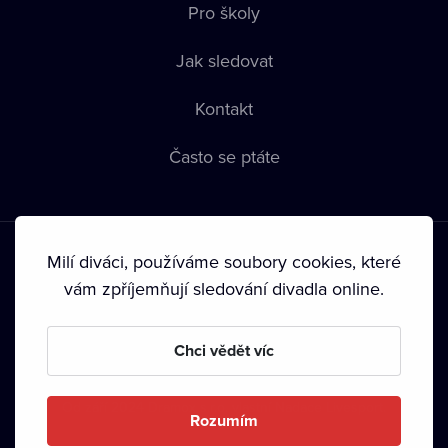
Pro školy
Jak sledovat
Kontakt
Často se ptáte
Milí diváci, používáme soubory cookies, které
vám zpříjemňují sledování divadla online.
Podmínky používání
•
Ochrana soukromí
•
Zásady používání
Chci vědět víc
Cookies
•
Autorská práva
•
Vysílání
Od září 2024 Dramox s.r.o. vlastní Nadace Livesport.
Rozumím