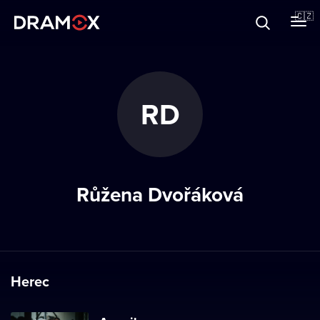
O Dramoxu
🇨🇿
Dárkové poukazy
RD
Registrujte se
Růžena Dvořáková
Herec