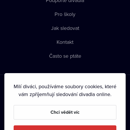
Podpořte divadla
Pro školy
Jak sledovat
Kontakt
Často se ptáte
Milí diváci, používáme soubory cookies, které
vám zpříjemňují sledování divadla online.
Podmínky používání
•
Ochrana soukromí
•
Zásady používání
Chci vědět víc
Cookies
•
Autorská práva
•
Vysílání
Od září 2024 Dramox s.r.o. vlastní Nadace Livesport.