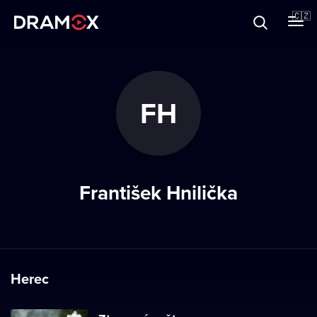
O Dramoxu
🇨🇿
Dárkové poukazy
FH
Registrujte se
František Hnilička
Herec