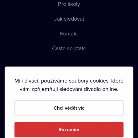
Pro školy
Jak sledovat
Kontakt
Často se ptáte
Milí diváci, používáme soubory cookies, které
vám zpříjemňují sledování divadla online.
Podmínky používání
•
Ochrana soukromí
•
Zásady používání
Chci vědět víc
Cookies
•
Autorská práva
•
Vysílání
Od září 2024 Dramox s.r.o. vlastní Nadace Livesport.
Rozumím