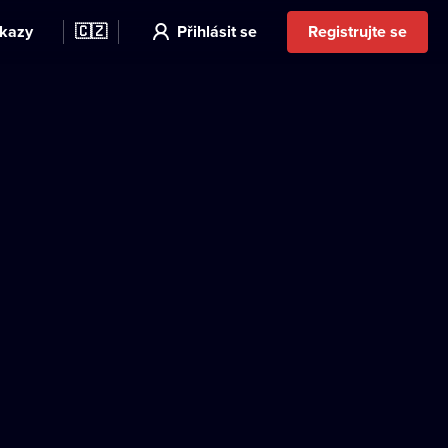
kazy
🇨🇿
Přihlásit se
Registrujte se