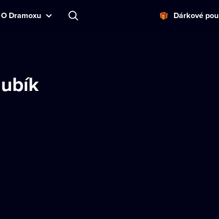
O Dramoxu
Dárkové pou
Hubík