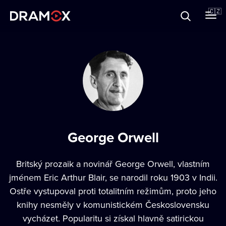
O Dramoxu
🇨🇿
Dárkové poukazy
Registrujte se
George Orwell
Britský prozaik a novinář
George Orwell
, vlastním
jménem Eric Arthur Blair, se narodil roku 1903 v Indii.
Ostře vystupoval proti totalitním režimům, proto jeho
knihy nesměly v komunistickém Československu
vycházet. Popularitu si získal hlavně satirickou