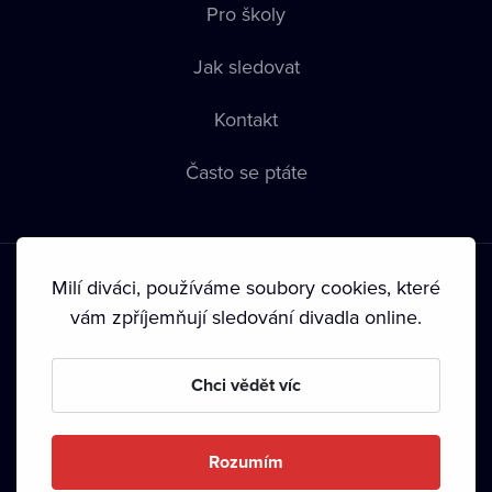
Pro školy
Jak sledovat
Kontakt
Často se ptáte
Milí diváci, používáme soubory cookies, které
vám zpříjemňují sledování divadla online.
Podmínky používání
•
Ochrana soukromí
•
Zásady používání
Chci vědět víc
Cookies
•
Autorská práva
•
Vysílání
Od září 2024 Dramox s.r.o. vlastní Nadace Livesport.
Rozumím