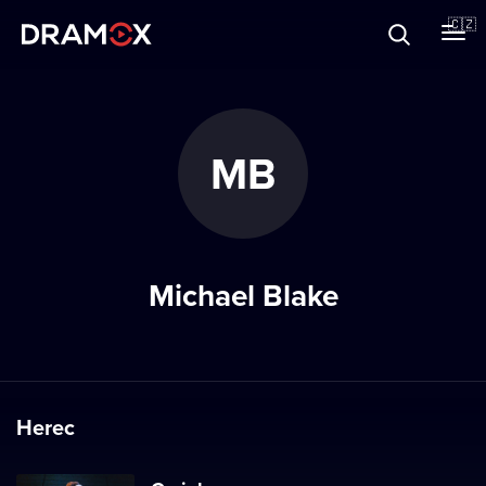
O Dramoxu
🇨🇿
Dárkové poukazy
MB
Registrujte se
Michael Blake
Herec