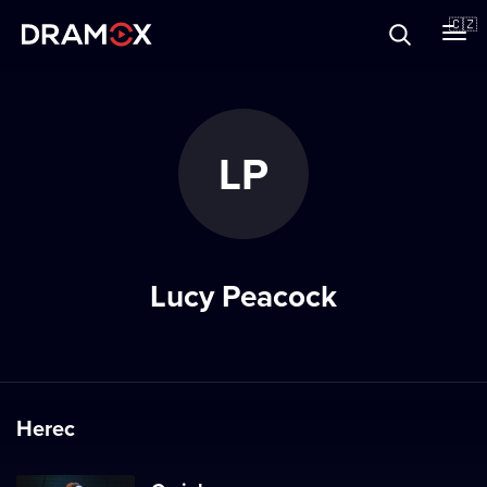
O Dramoxu
🇨🇿
Dárkové poukazy
LP
Registrujte se
Lucy Peacock
Herec