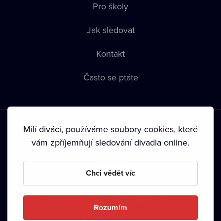
Pro školy
Jak sledovat
Kontakt
Často se ptáte
Milí diváci, používáme soubory cookies, které
vám zpříjemňují sledování divadla online.
Podmínky používání
•
Ochrana soukromí
•
Zásady používání
Chci vědět víc
Cookies
•
Autorská práva
•
Vysílání
Od září 2024 Dramox s.r.o. vlastní Nadace Livesport.
Rozumím